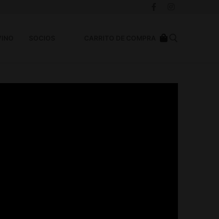
VINO
SOCIOS
CARRITO DE COMPRA