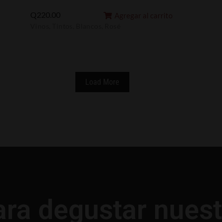
Q
220.00
Agregar al carrito
Vinos
,
Tintos
,
Blancos
,
Rosé
Load More
ra degustar nuest