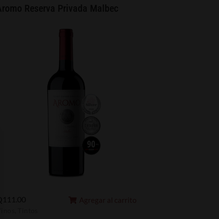
Aromo Reserva Privada Malbec
Q
111.00
Agregar al carrito
inos
,
Tintos