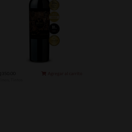
Q
350.00
Agregar al carrito
inos
,
Tintos