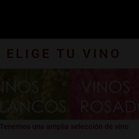
ELIGE TU VINO
Tenemos una amplia selección de vino