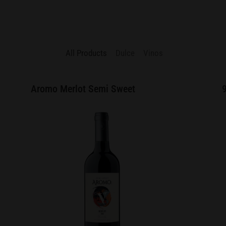
All Products
Dulce
Vinos
Aromo Merlot Semi Sweet