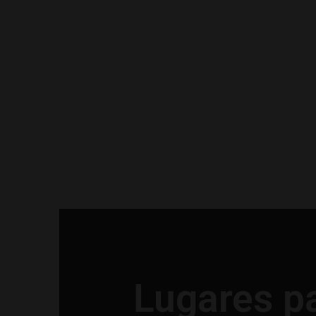
Lugares pa