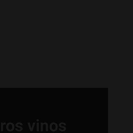
ros vinos