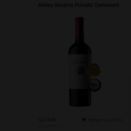
Aromo Reserva Privada Carmenere
Q
111.00
Agregar al carrito
Vinos
,
Tintos