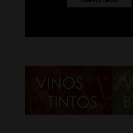
COMPRAR AHORA