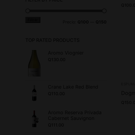
Q
100.
Filtrar
Precio:
Q100
—
Q150
TOP RATED PRODUCTS
Aromo Viognier
Q
130.00
ESPUM
Crane Lake Red Blend
Dogm
Q
110.00
Q
150.
Aromo Reserva Privada
Cabernet Sauvignon
Q
111.00