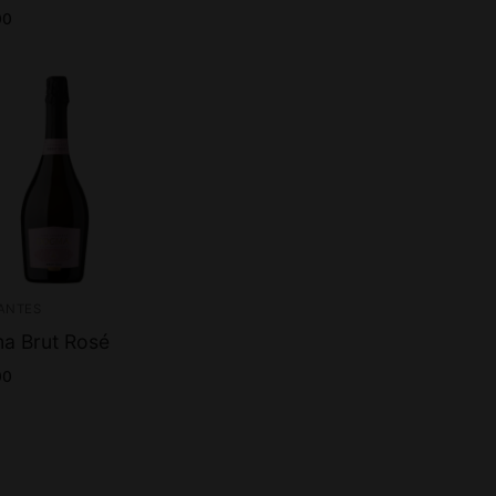
00
ANTES
a Brut Rosé
00