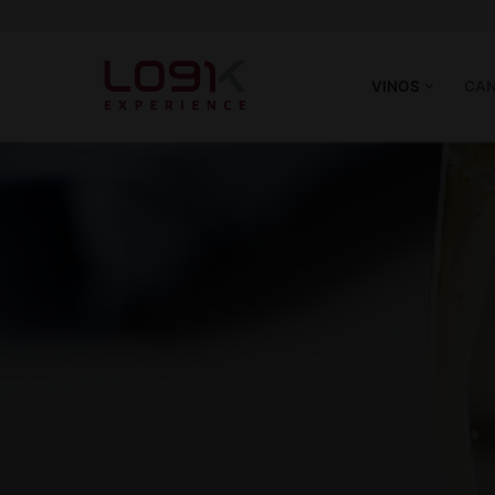
VINOS
CAN
Vinos
Tintos
Canastas
Blancos
Experience
Rosé
Quiénes somos
Espumantes
Hablando de Vino
Socios