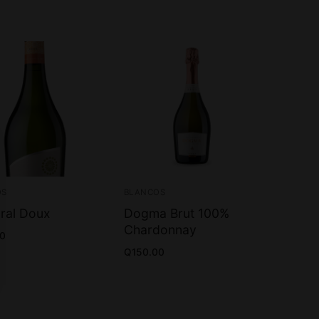
OS
BLANCOS
ral Doux
Dogma Brut 100%
Chardonnay
00
Q
150.00