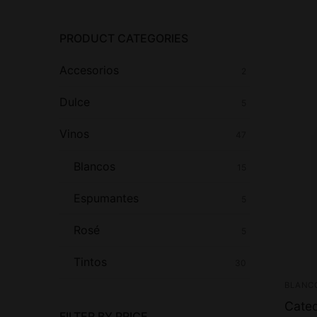
PRODUCT CATEGORIES
Accesorios
2
Dulce
5
Vinos
47
Blancos
15
Espumantes
5
Rosé
5
Tintos
30
BLANC
Cated
FILTER BY PRICE