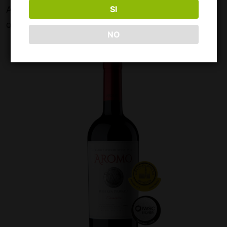
Aromo Reserva Privada Cabernet Sauvignon
SI
Q
111.00
NO