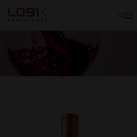
Vinos
Tintos
Canastas
Blancos
Experience
Rosé
Quiénes somos
Espumantes
Hablando de Vino
Socios