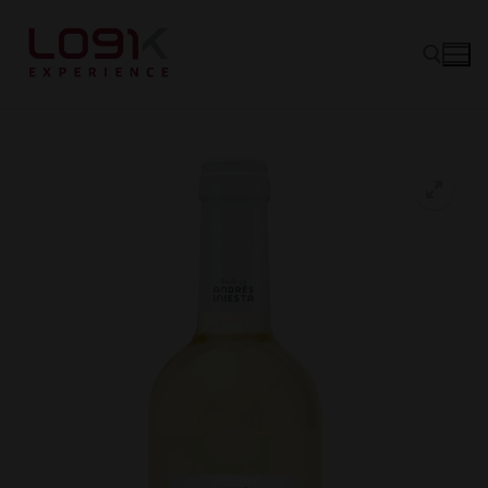
Vinos
Tintos
Canastas
Blancos
Experience
Rosé
Quiénes somos
Espumantes
Hablando de Vino
Socios