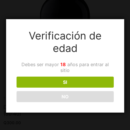
Verificación de
edad
Debes ser mayor
18
años para entrar al
sitio
SI
NO
TINTOS
Dogma Reserva Especial Marselan Carmenere
(60:40)
Q
300.00