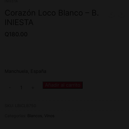
INIESTA
Corazón Loco Blanco – B.
INIESTA
Q
180.00
Manchuela, España
Añadir al carrito
-
+
SKU:
LBICLB750
Categorías:
Blancos
,
Vinos