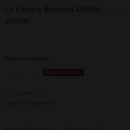
La Espera Reserva Malbec
Q
280.00
Mendoza, Argentina
Añadir al carrito
-
+
SKU:
LBLERM750-1
Categorías:
Tintos
,
Vinos
Información adicional
Valoraciones (0)