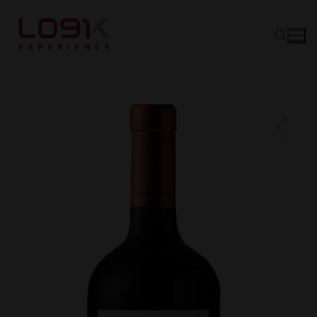
Vinos
Tintos
Canastas
Blancos
Experience
Rosé
Quiénes somos
Espumantes
Hablando de Vino
Socios