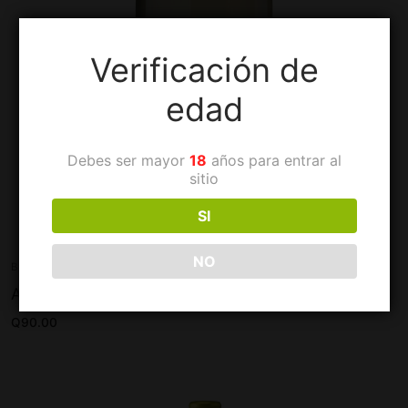
Verificación de
edad
Debes ser mayor
18
años para entrar al
sitio
SI
NO
BLANCOS
Aromo Sauvignon Blanc Semi Sweet
Q
90.00