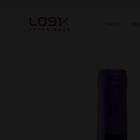
VINOS
CAN
Vinos
Tintos
Canastas
Blancos
Experience
Rosé
Quiénes somos
Espumantes
Hablando de Vino
Socios