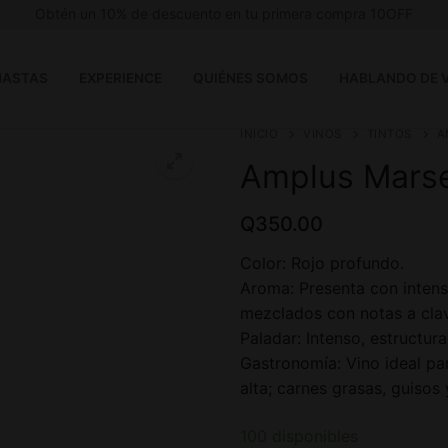
Obtén un 10% de descuento en tu primera compra 10OFF
ASTAS
EXPERIENCE
QUIÉNES SOMOS
HABLANDO DE 
INICIO
VINOS
TINTOS
A
Amplus Mars
Q
350.00
Color: Rojo profundo.
Aroma: Presenta con intens
mezclados con notas a clav
Paladar: Intenso, estructur
Gastronomía: Vino ideal pa
alta; carnes grasas, guiso
100 disponibles