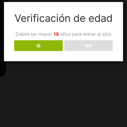
Verificación de edad
Debes ser mayor
18
años para entrar al sitio
SI
NO