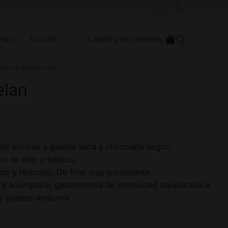
VINO
SOCIOS
CARRITO DE COMPRA
MPLUS MARSELAN
elan
os aromas a guinda seca y chocolate negro,
o de olor y tabaco.
ado y redondo. De final muy persistente.
ra acompañar gastronomía de intensidad equilibrada a
s y quesos maduros.