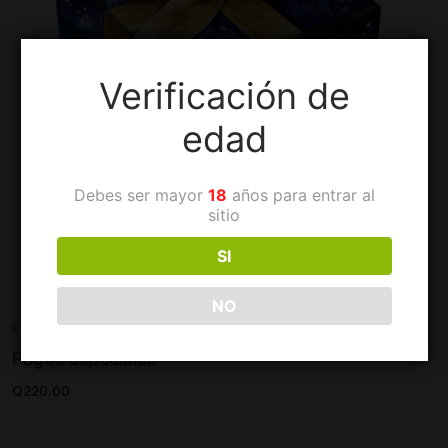
Verificación de
edad
Debes ser mayor
18
años para entrar al
sitio
SI
NO
BLANCOS
Pagos especiales
Q
220.00