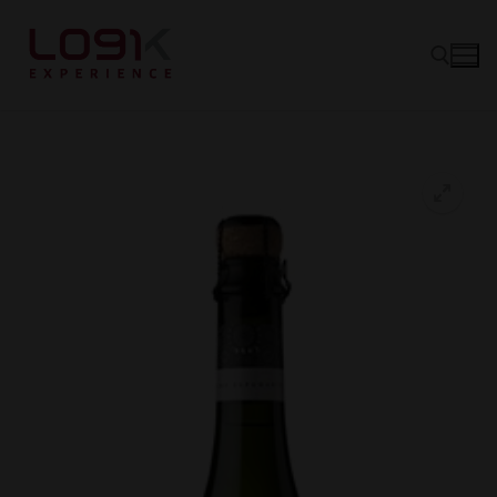
Vinos
Tintos
Canastas
Blancos
Experience
Rosé
Quiénes somos
Espumantes
Hablando de Vino
Socios