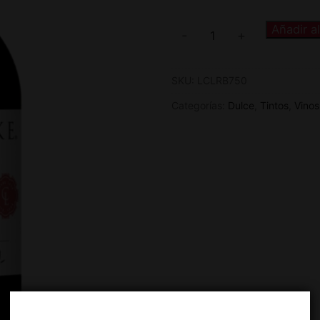
Añadir al
-
+
SKU:
LCLRB750
Categorías:
Dulce
,
Tintos
,
Vinos