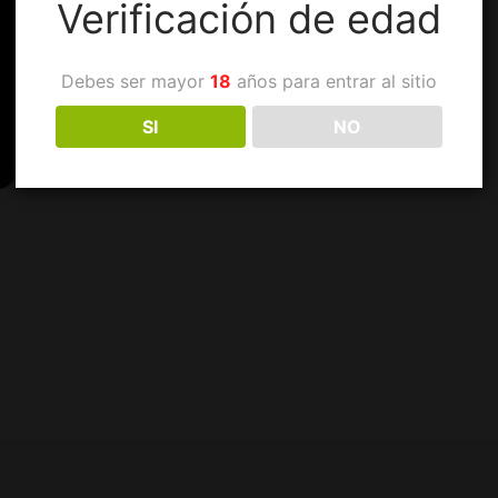
Verificación de edad
Debes ser mayor
18
años para entrar al sitio
SI
NO