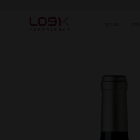
VINOS
CAN
Vinos
Tintos
Canastas
Blancos
Experience
Rosé
Quiénes somos
Espumantes
Hablando de Vino
Socios