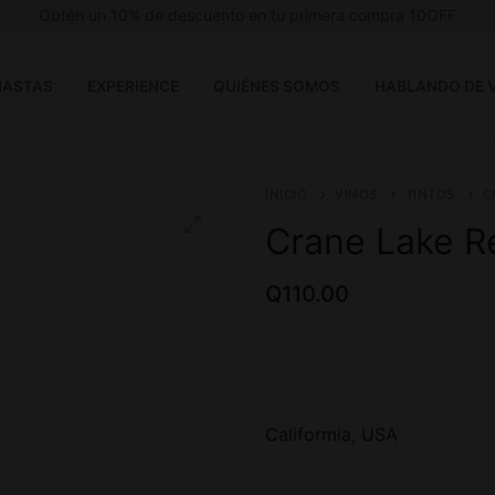
Obtén un 10% de descuento en tu primera compra 10OFF
ASTAS
EXPERIENCE
QUIÉNES SOMOS
HABLANDO DE 
INICIO
VINOS
TINTOS
C
Crane Lake R
Q
110.00
Califormia, USA