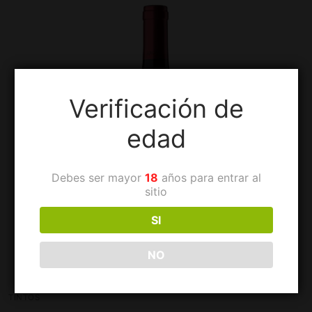
Verificación de
edad
Debes ser mayor
18
años para entrar al
sitio
SI
NO
TINTOS