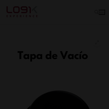
Vinos
Tintos
Canastas
Blancos
Experience
Rosé
Quiénes somos
Espumantes
Hablando de Vino
Socios