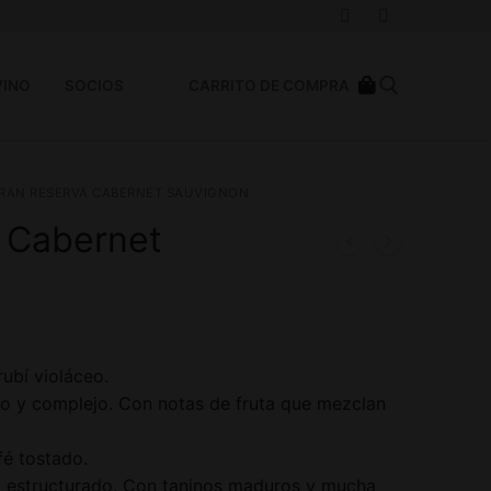
VINO
SOCIOS
CARRITO DE COMPRA
RAN RESERVA CABERNET SAUVIGNON
 Cabernet
rubí violáceo.
do y complejo. Con notas de fruta que mezclan
fé tostado.
y estructurado. Con taninos maduros y mucha