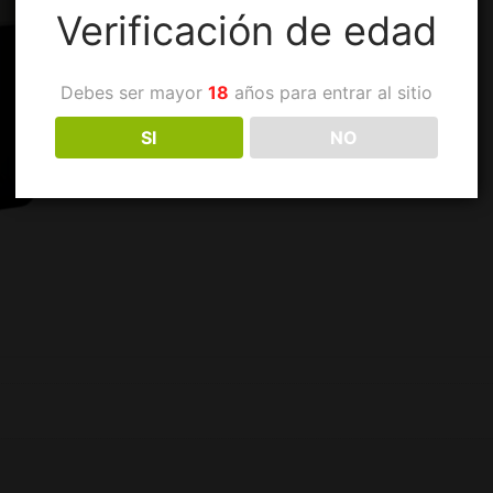
Verificación de edad
Debes ser mayor
18
años para entrar al sitio
SI
NO