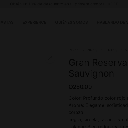
Obtén un 10% de descuento en tu primera compra 10OFF
ASTAS
EXPERIENCE
QUIÉNES SOMOS
HABLANDO DE 
INICIO
VINOS
TINTOS
G
Gran Reserva
Sauvignon
Q
250.00
Color: Profundo color rojo 
Aroma: Elegante, sofistica
cereza
negra, ciruela, tabaco, y ca
Paladar: Bien redondeado 