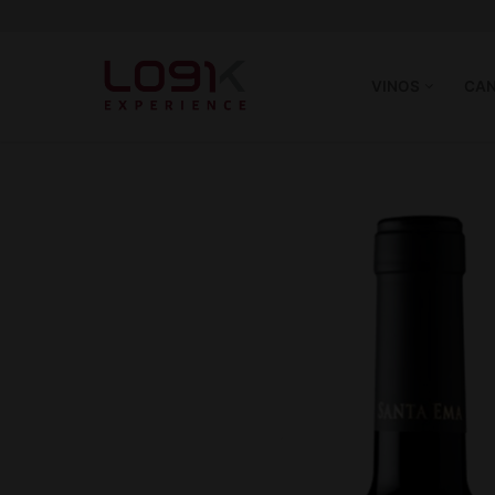
VINOS
CAN
Vinos
Tintos
Canastas
Blancos
Experience
Rosé
Quiénes somos
Espumantes
Hablando de Vino
Socios