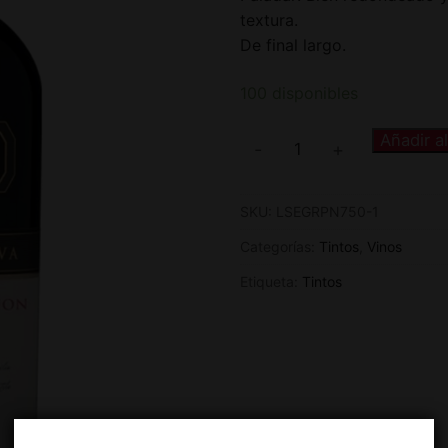
textura.
De final largo.
100 disponibles
Añadir al
-
+
SKU:
LSEGRPN750-1
Categorías:
Tintos
,
Vinos
Etiqueta:
Tintos