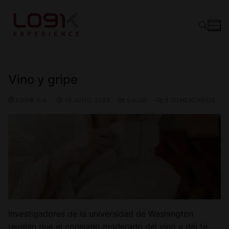
Vino y gripe
Vinos
LOGIK S.A.
15 JULIO, 2022
SALUD
0 COMENTARIOS
Tintos
Canastas
Blancos
Experience
Rosé
Quiénes somos
Espumantes
Hablando de Vino
Socios
Investigadores de la universidad de Washington
revelan que el consumo moderado del vino y del té