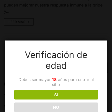
pueden mejorar nuestra respuesta inmune a la gripe
y…
LEER MÁS →
Verificación de
edad
Debes ser mayor
18
años para entrar al
ENTRADAS RECIENTES
sitio
SI
Vino y Pizza ¿Con que vino debo combinar mi pizza?
Vino y gripe
NO